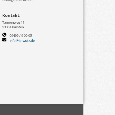
Kontakt:
Tannenweg 11
93351 Painten
09499 / 9 00 05
info@ib-wutz.de